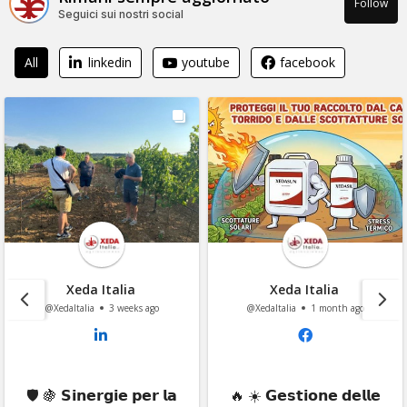
Follow
Seguici sui nostri social
All
linkedin
youtube
facebook
Xeda Italia
Xeda Italia
@XedaItalia
1 month ago
@XedaItalia
1 month ago
🔥 ☀️ 𝗚𝗲𝘀𝘁𝗶𝗼𝗻𝗲 𝗱𝗲𝗹𝗹𝗲
Come definiresti un