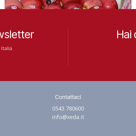
Etichettatrici
wsletter
Hai
manuali
Italia
Scopri di più
Contattaci
0543 780600
info@xeda.it