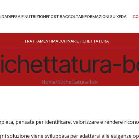
NDA
DIFESA E NUTRIZIONE
POST RACCOLTA
INFORMAZIONI SU XEDA
CO
TRATTAMENTI
MACCHINARI
ETICHETTATURA
tichettatura-b
Home
Etichettatura-bck
leta, pensata per identificare, valorizzare e rendere riconosci
ogni soluzione viene sviluppata per adattarsi alle esigenze op