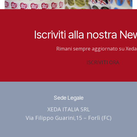
Bollini
Iscriviti alla nostra Ne
Scopri di più
Rimani sempre aggiornato su Xeda 
ISCRIVITI ORA
Sede Legale
XEDA ITALIA SRL
Via Filippo Guarini,15 – Forlì (FC)