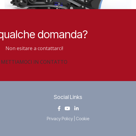
Etichettatrice
 qualche domanda?
automatica
Non esitare a contattarci!
METTIAMOCI IN CONTATTO
Scopri di più
Social Links
Privacy Policy
|
Cookie