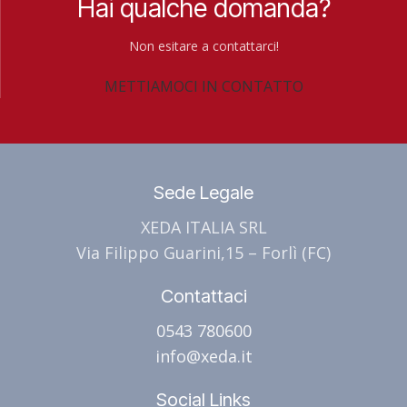
Hai qualche domanda?
Non esitare a contattarci!
METTIAMOCI IN CONTATTO
Sede Legale
XEDA ITALIA SRL
Via Filippo Guarini,15 – Forlì (FC)
Contattaci
0543 780600
info@xeda.it
Social Links