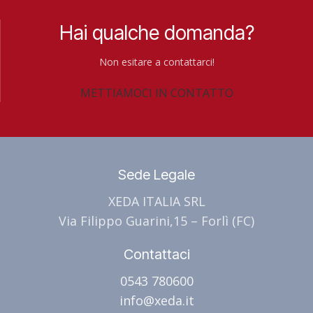
Hai qualche domanda?
Non esitare a contattarci!
METTIAMOCI IN CONTATTO
Sede Legale
XEDA ITALIA SRL
Via Filippo Guarini,15 – Forlì (FC)
Contattaci
0543 780600
info@xeda.it